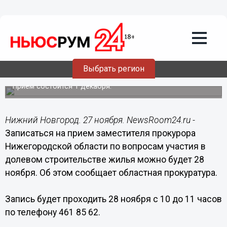
Общество
27.11.2017
17:16
Записаться на прием зампрокурора
Нижегородской области по вопросам
участия в долевом строительстве
Выбрать регион
жилья можно будет 28 ноября
Прием состоится 1 декабря.
Нижний Новгород. 27 ноября. NewsRoom24.ru -
Записаться на прием заместителя прокурора
Нижегородской области по вопросам участия в
долевом строительстве жилья можно будет 28
ноября. Об этом сообщает областная прокуратура.
Запись будет проходить 28 ноября с 10 до 11 часов
по телефону 461 85 62.