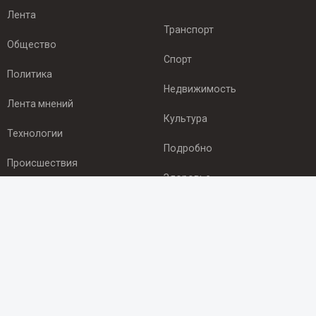
Лента
Транспорт
Общество
Спорт
Политика
Недвижимость
Лента мнений
Культура
Технологии
Подробно
Происшествия
Здоровье
Экономика
ПОДПИСКА
Подпишись на рассылку NEWSROOM24
и будь
в курсе новостей в своём городе: