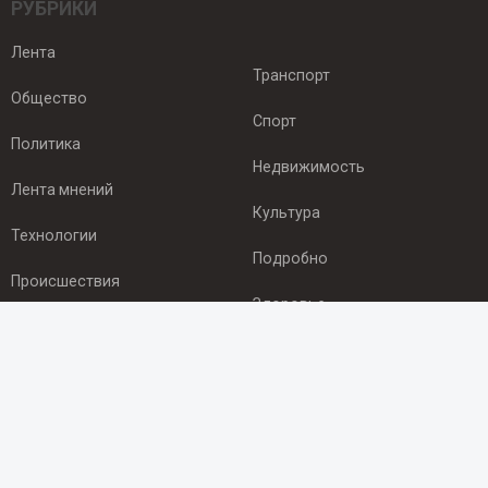
РУБРИКИ
Лента
Транспорт
Общество
Спорт
Политика
Недвижимость
Лента мнений
Культура
Технологии
Подробно
Происшествия
Здоровье
Экономика
ПОДПИСКА
Подпишись на рассылку NEWSROOM24
и будь
в курсе новостей в своём городе: