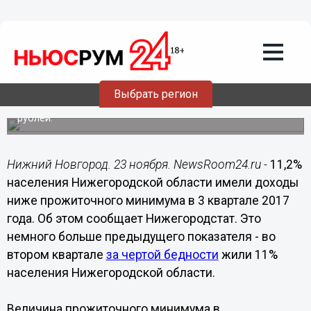
Общество
23.11.2017
17:51
11,2% населения Нижегородской
области жили за чертой бедности в 3
квартале 2017 года
Выбрать регион
Величина прожиточного минимума составила 9 тыс 370
рублей.
Нижний Новгород. 23 ноября. NewsRoom24.ru -
11,2%
населения Нижегородской области имели доходы
ниже прожиточного минимума в 3 квартале 2017
года. Об этом сообщает Нижегородстат. Это
немного больше предыдущего показателя - во
втором квартале
за чертой бедности
жили 11%
населения Нижегородской области.
Величина прожиточного минимума в