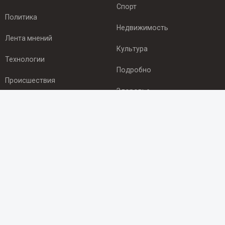
Спорт
Политика
Недвижимость
Лента мнений
Культура
Технологии
Подробно
Происшествия
Здоровье
Экономика
ПОДПИСКА
Подпишись на рассылку NEWSROOM24
и будь
в курсе новостей в своём городе:
Подписаться