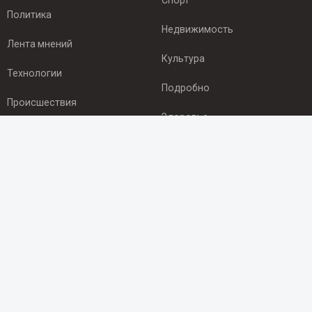
Спорт
Политика
Недвижимость
Лента мнений
Культура
Технологии
Подробно
Происшествия
Здоровье
Экономика
ПОДПИСКА
Подпишись на рассылку NEWSROOM24
и будь
в курсе новостей в своём городе:
Подписаться
© 2012 - 2025 ООО "Ньюсрум" (ИА Newsroom24 (Ньюсрум24).