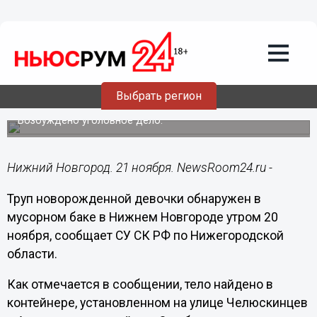
Общество
21.11.2017
11:06
Труп младенца обнаружен в мусорном
Выбрать регион
баке в Нижнем Новгороде
Возбуждено уголовное дело.
Нижний Новгород. 21 ноября. NewsRoom24.ru -
Труп новорожденной девочки обнаружен в
мусорном баке в Нижнем Новгороде утром 20
ноября, сообщает СУ СК РФ по Нижегородской
области.
Как отмечается в сообщении, тело найдено в
контейнере, установленном на улице Челюскинцев