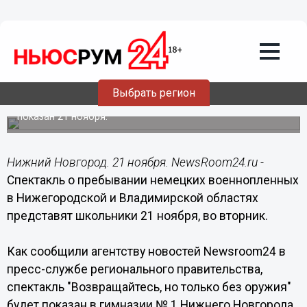
Общество
21.11.2017
08:31
Спектакль о пребывании немецких
военнопленных в Нижегородской
области представят школьники
Выбрать регион
Спектакль "Возвращайтесь, но только без оружия" будет
показан 21 ноября.
Нижний Новгород. 21 ноября. NewsRoom24.ru -
Спектакль о пребывании немецких военнопленных
в Нижегородской и Владимирской областях
представят школьники 21 ноября, во вторник.
Как сообщили агентству новостей Newsroom24 в
пресс-службе регионального правительства,
спектакль "Возвращайтесь, но только без оружия"
будет показан в гимназии № 1 Нижнего Новгорода.