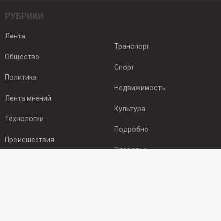
РУБРИКИ
Лента
Транспорт
Общество
Спорт
Политика
Недвижимость
Лента мнений
Культура
Технологии
Подробно
Происшествия
Здоровье
Экономика
ПОДПИСКА
Подпишись на рассылку NEWSROOM24
и будь
в курсе новостей в своём городе: