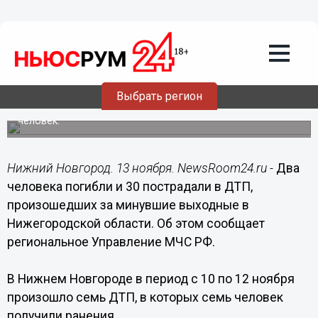
Общество
13.11.2017
10:26
Два человека погибли в ДТП за
минувшие выходные в Нижегородской
области
Выбрать регион
В дорожно-транспортных происшествиях пострадали 30
человек.
Нижний Новгород. 13 ноября. NewsRoom24.ru -
Два
человека погибли и 30 пострадали в ДТП,
произошедших за минувшие выходные в
Нижегородской области. Об этом сообщает
региональное Управление МЧС РФ.
В Нижнем Новгороде в период с 10 по 12 ноября
произошло семь ДТП, в которых семь человек
получили ранения.