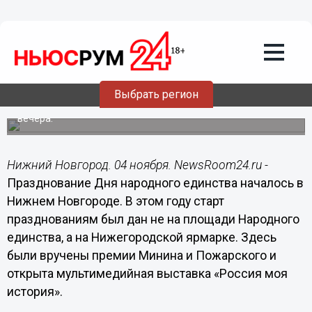
Общество
04.11.2017
14:30
Празднование Дня народного
единства началось в Нижнем
Новгороде
Выбрать регион
Празднование завершится фейерверком в девять часов
вечера.
Нижний Новгород. 04 ноября. NewsRoom24.ru -
Празднование Дня народного единства началось в
Нижнем Новгороде. В этом году старт
празднованиям был дан не на площади Народного
единства, а на Нижегородской ярмарке. Здесь
были вручены премии Минина и Пожарского и
открыта мультимедийная выставка «Россия моя
история».