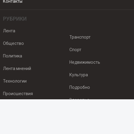
Контакты
РУБРИКИ
Лента
Транспорт
Общество
Спорт
Политика
Недвижимость
Лента мнений
Культура
Технологии
Подробно
Происшествия
Здоровье
Экономика
ПОДПИСКА
Подпишись на рассылку NEWSROOM24
и будь
в курсе новостей в своём городе: