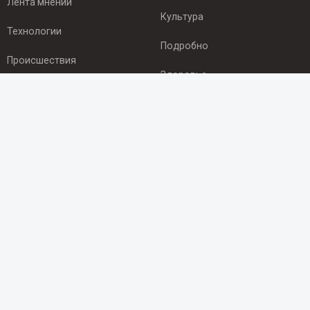
Лента мнений
Культура
Технологии
Подробно
Происшествия
Здоровье
Экономика
ПОДПИСКА
Подпишись на рассылку NEWSROOM24
и будь
в курсе новостей в своём городе:
Подписаться
© 2012 - 2025 ООО "Ньюсрум" (ИА Newsroom24 (Ньюсрум24).
Учредитель — ООО "Ньюсрум"
Свидетельство о регистрации СМИ ИА № ФС 77 - 45920 от 22.07.2011г.
выдано Федеральной службой по надзору в сфере связи,
информационных технологий и массовый коммуникаций.