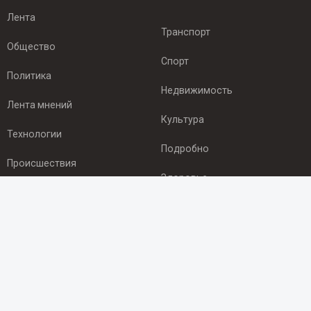
Лента
Транспорт
Общество
Спорт
Политика
Недвижимость
Лента мнений
Культура
Технологии
Подробно
Происшествия
Здоровье
Экономика
ПОДПИСКА
Подпишись на рассылку NEWSROOM24
и будь
в курсе новостей в своём городе: