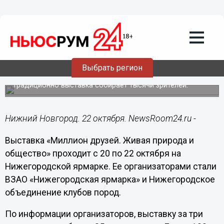
Общество
22.10.2017
08:02
Международная выставка собак и
кошек «Миллион друзей» прошла на
Выбрать регион
Нижегородской ярмарке
Традиционно выставка собирает тысячи зрителей.
Нижний Новгород. 22 октября. NewsRoom24.ru -
Выставка «Миллион друзей. Живая природа и
общество» проходит с 20 по 22 октября на
Нижегородской ярмарке. Ее организаторами стали
ВЗАО «Нижегородская ярмарка» и Нижегородское
объединение клубов пород.
По информации организаторов, выставку за три