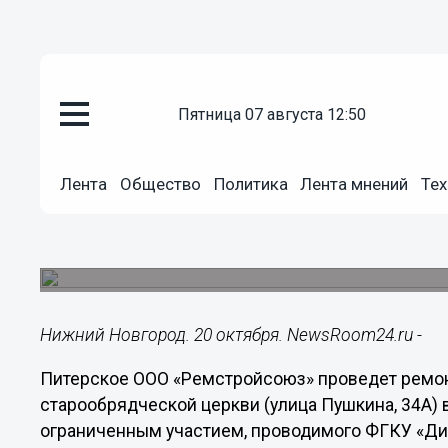
пятница 07 августа 12:50
Общество
20.10.2017
16:01
Лента
Общество
Политика
Лента мнений
Тех
ООО «Ремстройсоюз» отрестав
церковь в Нижнем Новгороде
Работы планируется закончить в августе 2018 го
Нижний Новгород. 20 октября. NewsRoom24.ru -
Питерское ООО «Ремстройсоюз» проведет ремон
старообрядческой церкви (улица Пушкина, 34А) 
ограниченным участием, проводимого ФГКУ «Дир