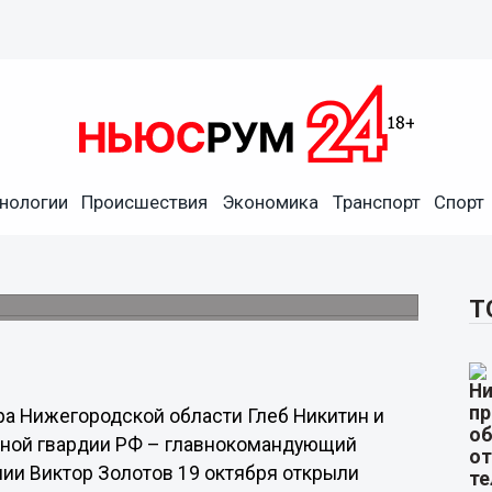
в открыли новое здание
нологии
Происшествия
Экономика
Транспорт
Спорт
аны в Нижнем Новгороде
оружия и центром управления построено в
Т
а Нижегородской области Глеб Никитин и
ьной гвардии РФ – главнокомандующий
мии Виктор Золотов 19 октября открыли