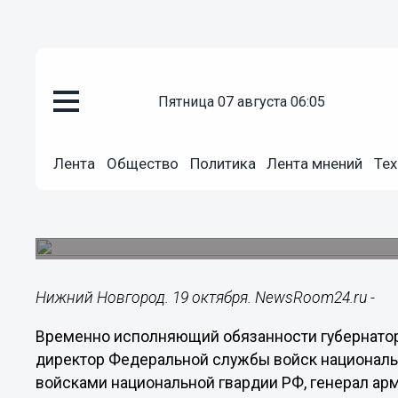
Общество
пятница 07 августа 06:05
19.10.2017
14:55
Глеб Никитин и Виктор Золото
Лента
Общество
Политика
Лента мнений
Тех
отдела вневедомственной охр
Здание с гаражами, помещением для хранения 
Канавинском районе.
Нижний Новгород. 19 октября. NewsRoom24.ru -
Временно исполняющий обязанности губернатор
директор Федеральной службы войск национал
войсками национальной гвардии РФ, генерал ар