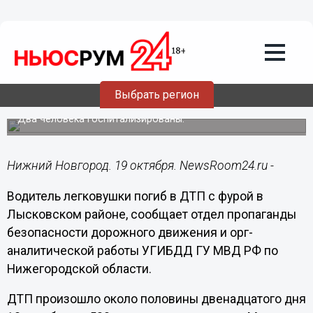
Общество
19.10.2017
10:52
Водитель легковушки погиб в ДТП с
Выбрать регион
фурой в Лысковском районе
Два человека госпитализированы.
Нижний Новгород. 19 октября. NewsRoom24.ru -
Водитель легковушки погиб в ДТП с фурой в
Лысковском районе, сообщает отдел пропаганды
безопасности дорожного движения и орг-
аналитической работы УГИБДД ГУ МВД РФ по
Нижегородской области.
ДТП произошло около половины двенадцатого дня