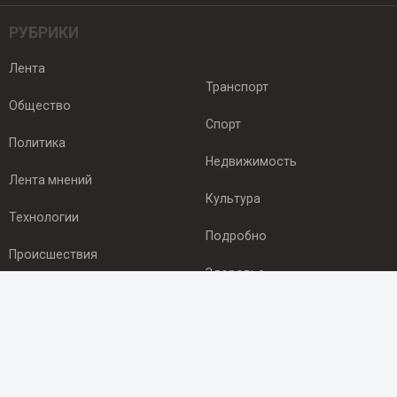
РУБРИКИ
Лента
Транспорт
Общество
Спорт
Политика
Недвижимость
Лента мнений
Культура
Технологии
Подробно
Происшествия
Здоровье
Экономика
ПОДПИСКА
Подпишись на рассылку NEWSROOM24
и будь
в курсе новостей в своём городе: