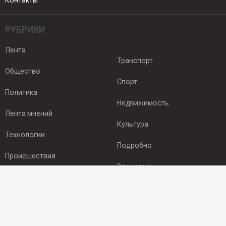
Контакты
РУБРИКИ
Лента
Транспорт
Общество
Спорт
Политика
Недвижимость
Лента мнений
Культура
Технологии
Подробно
Происшествия
Здоровье
Экономика
ПОДПИСКА
Подпишись на рассылку NEWSROOM24
и будь
в курсе новостей в своём городе: