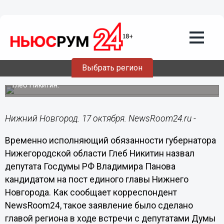
Общество
17.10.2017
09:36
Владимир Панов назван кандидатом на
пост главы Нижнего Новгорода
Выбрать регион
Соответствующее предложение озвучил глава региона
Глеб Никитин.
Нижний Новгород. 17 октября. NewsRoom24.ru -
Временно исполняющий обязанности губернатора
Нижегородской области Глеб Никитин назвал
депутата Госдумы РФ Владимира Панова
кандидатом на пост единого главы Нижнего
Новгорода. Как сообщает корреспондент
NewsRoom24, такое заявление было сделано
главой региона в ходе встречи с депутатами Думы