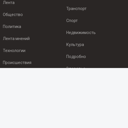
Лента
Транспорт
Общество
Спорт
Политика
Недвижимость
Лента мнений
Культура
Технологии
Подробно
Происшествия
Здоровье
Экономика
ПОДПИСКА
Подпишись на рассылку NEWSROOM24
и будь
в курсе новостей в своём городе:
Подписаться