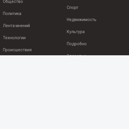
Общество
Спорт
Политика
Недвижимость
Лента мнений
Культура
Технологии
Подробно
Происшествия
Здоровье
Экономика
ПОДПИСКА
Подпишись на рассылку NEWSROOM24
и будь
в курсе новостей в своём городе:
Подписаться