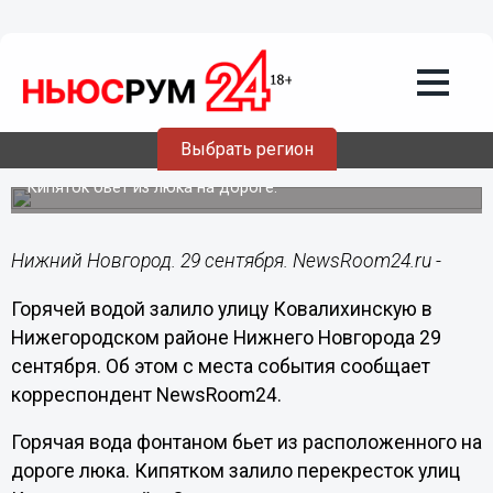
Общество
29.09.2017
10:59
Горячей водой залило улицу
Выбрать регион
Ковалихинскую
Кипяток бьет из люка на дороге.
Нижний Новгород. 29 сентября. NewsRoom24.ru -
Горячей водой залило улицу Ковалихинскую в
Нижегородском районе Нижнего Новгорода 29
сентября. Об этом с места события сообщает
корреспондент NewsRoom24.
Горячая вода фонтаном бьет из расположенного на
дороге люка. Кипятком залило перекресток улиц