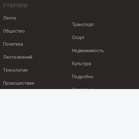
РУБРИКИ
Лента
Транспорт
Общество
Спорт
Политика
Недвижимость
Лента мнений
Культура
Технологии
Подробно
Происшествия
Здоровье
Экономика
ПОДПИСКА
Подпишись на рассылку NEWSROOM24
и будь
в курсе новостей в своём городе: