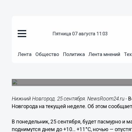
пятница 07 августа 11:03
Общество
Лента
Общество
Политика
Лента мнений
Тех
25.09.2017
14:06
Начавшаяся неделя будет вет
Предполагается незначительное количество оса
Нижний Новгород. 25 сентября. NewsRoom24.ru -
В
Новгорода на текущей неделе. Об этом сообщает
В понедельник, 25 сентября, будет пасмурно и 
поднимутся днем до +10… +11°С, ночью — опустят