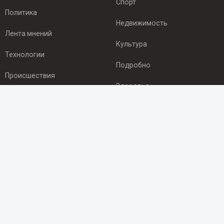
Спорт
Политика
Недвижимость
Лента мнений
Культура
Технологии
Подробно
Происшествия
Здоровье
Экономика
ПОДПИСКА
Подпишись на рассылку NEWSROOM24
и будь
в курсе новостей в своём городе:
Подписаться
© 2012 - 2025 ООО "Ньюсрум" (ИА Newsroom24 (Ньюсрум24).