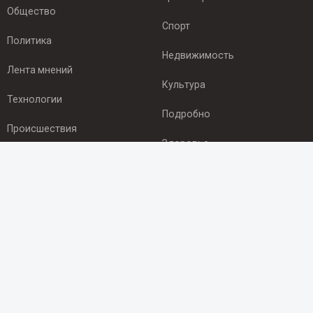
Общество
Спорт
Политика
Недвижимость
Лента мнений
Культура
Технологии
Подробно
Происшествия
Здоровье
Экономика
ПОДПИСКА
Подпишись на рассылку NEWSROOM24
и будь
в курсе новостей в своём городе:
Подписаться