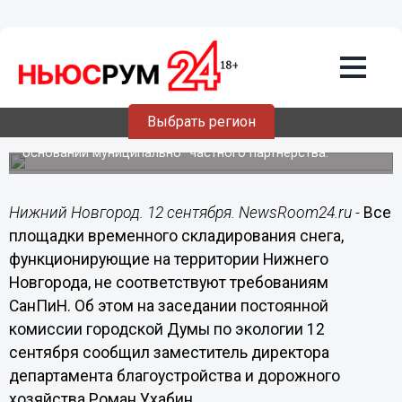
12.09.2017
17:02
Все площадки временного
складирования снега в Нижнем
Новгороде не соответствуют
требованиям СанПиН
Выбрать регион
Будет проработана возможность их благоустройства на
основании муниципально–частного партнерства.
Нижний Новгород. 12 сентября. NewsRoom24.ru -
Все
площадки временного складирования снега,
функционирующие на территории Нижнего
Новгорода, не соответствуют требованиям
СанПиН. Об этом на заседании постоянной
комиссии городской Думы по экологии 12
сентября сообщил заместитель директора
департамента благоустройства и дорожного
хозяйства Роман Ухабин.