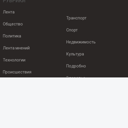
РУБРИКИ
Лента
Транспорт
Общество
Спорт
Политика
Недвижимость
Лента мнений
Культура
Технологии
Подробно
Происшествия
Здоровье
Экономика
ПОДПИСКА
Подпишись на рассылку NEWSROOM24
и будь
в курсе новостей в своём городе: