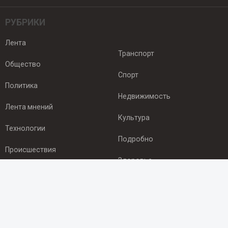
РУБРИКИ
Лента
Транспорт
Общество
Спорт
Политика
Недвижимость
Лента мнений
Культура
Технологии
Подробно
Происшествия
Здоровье
Экономика
ПОДПИСКА
Подпишись на рассылку NEWSROOM24
и будь
в курсе новостей в своём городе: