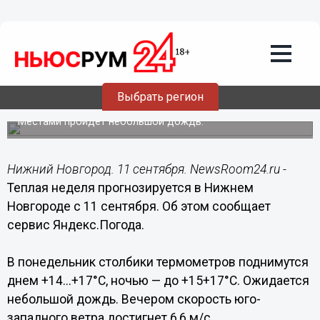
Общество
11.09.2017
12:25
«Бабье лето» все-таки наступит в
Выбрать регион
Нижнем Новгороде
Местами пройдет небольшой дождь.
Нижний Новгород. 11 сентября. NewsRoom24.ru -
Теплая неделя прогнозируется в Нижнем
Новгороде с 11 сентября. Об этом сообщает
сервис Яндекс.Погода.
В понедельник столбики термометров поднимутся
днем +14...+17°С, ночью — до +15+17°С. Ожидается
небольшой дождь. Вечером скорость юго-
западного ветра достигнет 6,6 м/с.