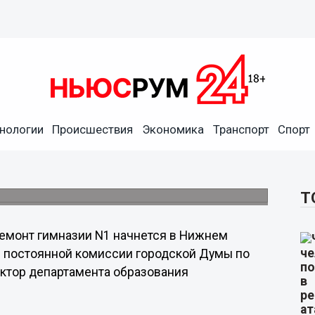
в Нижнем Новгороде после
нологии
Происшествия
Экономика
Транспорт
Спорт
дет задействована при проведении
Т
емонт гимназии N1 начнется в Нижнем
и постоянной комиссии городской Думы по
ктор департамента образования