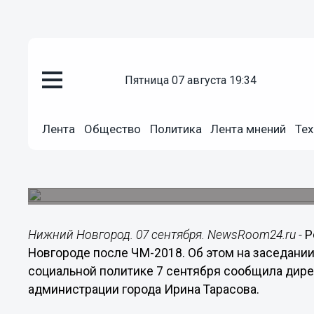
Общество
пятница 07 августа 19:34
07.09.2017
14:52
Ремонт гимназии N1 начнется 
Лента
Общество
Политика
Лента мнений
Тех
ЧМ-2018
Часть помещений на первом этаже гимназии бу
мундиаля.
Нижний Новгород. 07 сентября. NewsRoom24.ru -
Р
Новгороде после ЧМ-2018. Об этом на заседани
социальной политике 7 сентября сообщила дире
администрации города Ирина Тарасова.