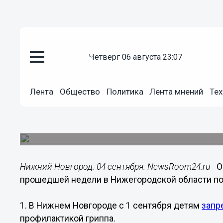
четверг 06 августа 23:07
Общество
04.09.2017
07:00
Лента
Общество
Политика
Лента мнений
Тех
Опубликован топ-5 самых чит
недели в Нижегородской обла
Рейтинг подготовлен агентством новостей New
Нижний Новгород. 04 сентября. NewsRoom24.ru -
О
прошедшей недели в Нижегородской области по
1. В Нижнем Новгороде с 1 сентября детям
запр
профилактикой гриппа.