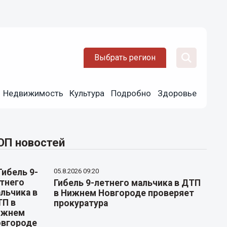
Выбрать регион
Недвижимость
Культура
Подробно
Здоровье
ОП новостей
05.8.2026 09:20
Гибель 9-летнего мальчика в ДТП
в Нижнем Новгороде проверяет
прокуратура