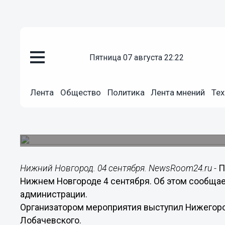
пятница 07 августа 22:22
Общество
04.09.2017
02:00
Лента
Общество
Политика
Лента мнений
Тех
Предпринимательский форум о
Новгороде 4 сентября
Проекты по развитию города представят студен
Нижний Новгород. 04 сентября. NewsRoom24.ru -
П
Нижнем Новгороде 4 сентября. Об этом сообщае
администрации.
Организатором мероприятия выступил Нижегород
Лобачевского.