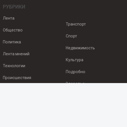
РУБРИКИ
Лента
Транспорт
Общество
Спорт
Политика
Недвижимость
Лента мнений
Культура
Технологии
Подробно
Происшествия
Здоровье
Экономика
ПОДПИСКА
Подпишись на рассылку NEWSROOM24
и будь
в курсе новостей в своём городе: