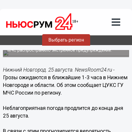
Общество
25.08.2017
13:03
Грозы ожидаются в ближайшие 1-3
Выбрать регион
часа в Нижнем Новгороде и области
МЧС распространило экстренное предупреждение.
Нижний Новгород. 25 августа. NewsRoom24.ru -
Грозы ожидаются в ближайшие 1-3 часа в Нижнем
Новгороде и области. Об этом сообщает ЦУКС ГУ
МЧС России по региону.
Неблагоприятная погода продлится до конца дня
25 августа.
В связи с этим прогнозируется вероятность