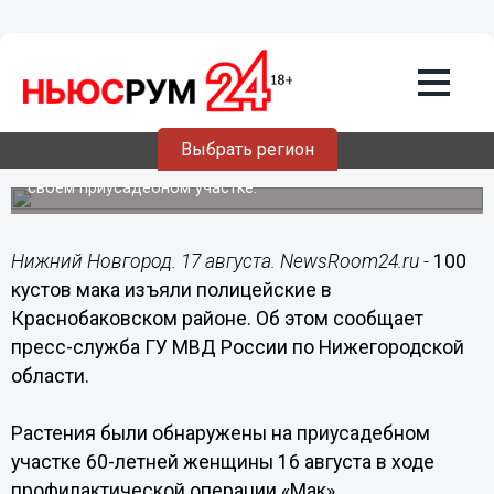
Общество
17.08.2017
15:39
100 кустов мака изъяли полицейские в
Краснобаковском районе
Выбрать регион
Растения незаконно выращивала 60-летняя женщина на
своем приусадебном участке.
Нижний Новгород. 17 августа. NewsRoom24.ru -
100
кустов мака изъяли полицейские в
Краснобаковском районе. Об этом сообщает
пресс-служба ГУ МВД России по Нижегородской
области.
Растения были обнаружены на приусадебном
участке 60-летней женщины 16 августа в ходе
профилактической операции «Мак».