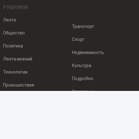
РУБРИКИ
Лента
Транспорт
Общество
Спорт
Политика
Недвижимость
Лента мнений
Культура
Технологии
Подробно
Происшествия
Здоровье
Экономика
ПОДПИСКА
Подпишись на рассылку NEWSROOM24
и будь
в курсе новостей в своём городе: