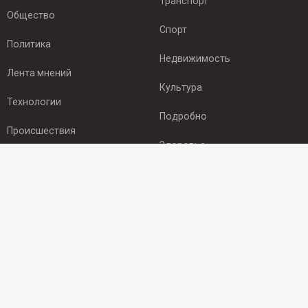
Транспорт
Общество
Спорт
Политика
Недвижимость
Лента мнений
Культура
Технологии
Подробно
Происшествия
Здоровье
Экономика
ПОДПИСКА
Подпишись на рассылку NEWSROOM24
и будь
в курсе новостей в своём городе:
Подписаться