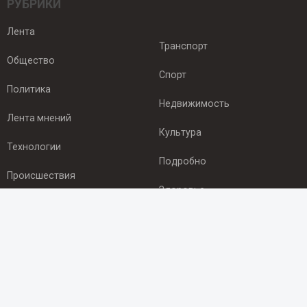
РУБРИКИ
Лента
Транспорт
Общество
Спорт
Политика
Недвижимость
Лента мнений
Культура
Технологии
Подробно
Происшествия
Здоровье
Экономика
ПОДПИСКА
Подпишись на рассылку NEWSROOM24
и будь
в курсе новостей в своём городе: