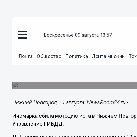
воскресенье 09 августа 13:57
Общество
Лента
Общество
Политика
Лента мнений
Тех
11.08.2017
21:22
Иномарка сбила мотоциклиста
ДТП произошло на Казанском шоссе.
Нижний Новгород. 11 августа. NewsRoom24.ru -
Иномарка сбила мотоциклиста в Нижнем Новгор
Управление ГИБДД.