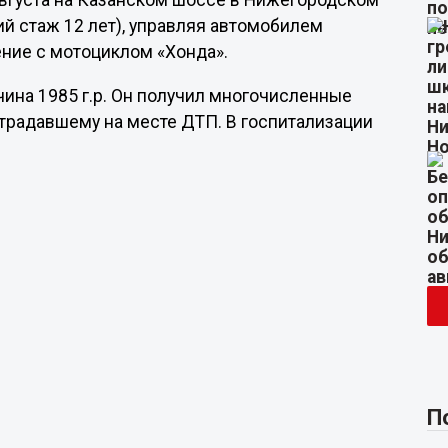
вгуста на Казанском шоссе в Нижегородском
кий стаж 12 лет), управляя автомобилем
ение с мотоциклом «Хонда».
ина 1985 г.р. Он получил многочисленные
традавшему на месте ДТП. В госпитализации
П