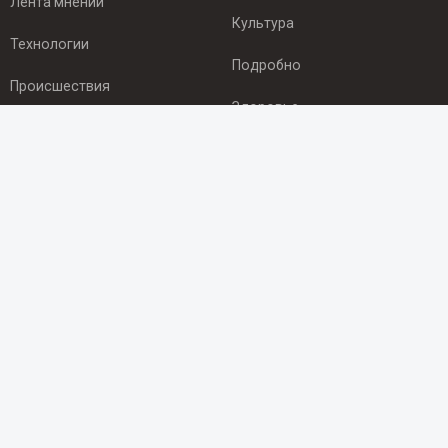
Лента мнений
Культура
Технологии
Подробно
Происшествия
Здоровье
Экономика
ПОДПИСКА
Подпишись на рассылку NEWSROOM24
и будь
в курсе новостей в своём городе:
Подписаться
© 2012 - 2025 ООО "Ньюсрум" (ИА Newsroom24 (Ньюсрум24).
Учредитель — ООО "Ньюсрум"
Свидетельство о регистрации СМИ ИА № ФС 77 - 45920 от 22.07.2011г.
выдано Федеральной службой по надзору в сфере связи,
информационных технологий и массовый коммуникаций.