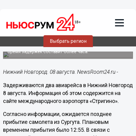
Общество
08.08.2017
12:12
Два авиарейса прибудут в Нижний
Выбрать регион
Новгород с задержкой 8 августа
Время задержек составит более часа.
Нижний Новгород. 08 августа. NewsRoom24.ru -
Задерживаются два авиарейса в Нижний Новгород
8 августа. Информация об этом содержится на
сайте международного аэропорта «Стригино».
Согласно информации, ожидается позднее
прибытие самолета из Сургута. Плановым
временем прибытия было 12:55. В связи с