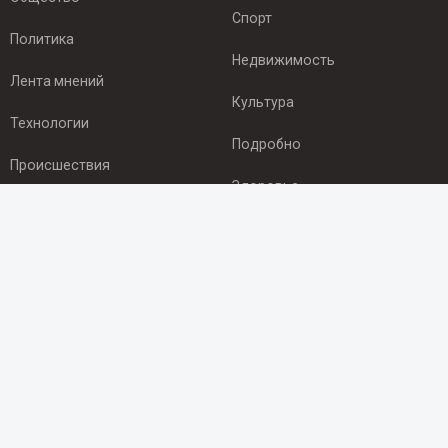
Спорт
Политика
Недвижимость
Лента мнений
Культура
Технологии
Подробно
Происшествия
Здоровье
Экономика
ПОДПИСКА
Подпишись на рассылку NEWSROOM24
и будь
в курсе новостей в своём городе:
Подписаться