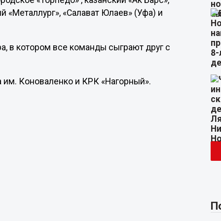
родское «Торпедо» , казанский «Ак Барс»,
й «Металлург», «Салават Юлаев» (Уфа) и
а, в котором все команды сыграют друг с
 им. Коноваленко и КРК «Нагорный».
П