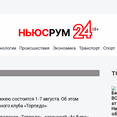
нологии
Происшествия
Экономика
Транспорт
Спорт
кой области по хоккею
Т
кею состоится 1-7 августа. Об этом
ого клуба «Торпедо».