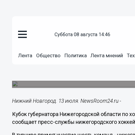
суббота 08 августа 14:46
Общество
13.07.2017
12:34
Лента
Общество
Политика
Лента мнений
Тех
Кубок губернатора Нижегородс
состоится 1-7 августа
В турнире примут участие шесть команд.
Нижний Новгород. 13 июля. NewsRoom24.ru -
Кубок губернатора Нижегородской области по хок
сообщает пресс-службы нижегородского хоккейн