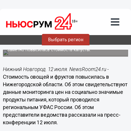
Общество
12.07.2017
18:43
Фрукты и овощи дорожают в
Выбрать регион
Нижегородской области
Заметно повысилась стоимость капусты.
Нижний Новгород. 12 июля. NewsRoom24.ru -
Стоимость овощей и фруктов повысилась в
Нижегородской области. Об этом свидетельствуют
данные мониторинга цен на социально значимые
продукты питания, который проводился
региональным УФАС России. Об этом
представители ведомства рассказали на пресс-
конференции 12 июля.