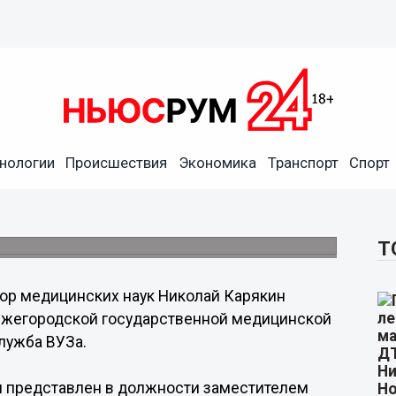
полняющим обязанности
нологии
Происшествия
Экономика
Транспорт
Спорт
й федеральный медицинский
Т
ор медицинских наук Николай Карякин
ижегородской государственной медицинской
лужба ВУЗа.
л представлен в должности заместителем