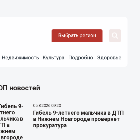
Выбрать регион
Недвижимость
Культура
Подробно
Здоровье
ОП новостей
05.8.2026 09:20
Гибель 9-летнего мальчика в ДТП
в Нижнем Новгороде проверяет
прокуратура