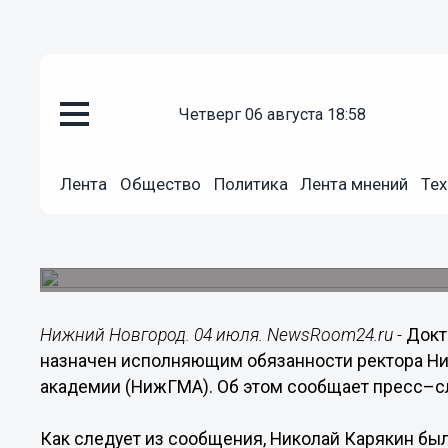
Общество
четверг 06 августа 18:58
04.07.2017
13:17
Николай Карякин назначен ис
Лента
Общество
Политика
Лента мнений
Тех
ректора НижГМА
С 2010 года он возглавлял ФГБУ «Приволжски
исследовательский центр» Минздрава России.
Нижний Новгород. 04 июля. NewsRoom24.ru -
Докт
назначен исполняющим обязанности ректора Н
академии (НижГМА). Об этом сообщает пресс–с
Как следует из сообщения, Николай Карякин бы