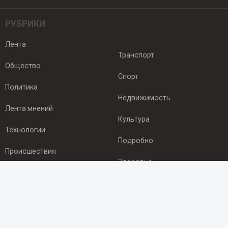
РУБРИКИ
Лента
Транспорт
Общество
Спорт
Политика
Недвижимость
Лента мнений
Культура
Технологии
Подробно
Происшествия
Здоровье
Экономика
ПОДПИСКА
Подпишись на рассылку NEWSROOM24
и будь
в курсе новостей в своём городе: