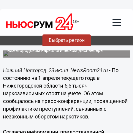
Общество
28.06.2017
14:45
7 наркопритонов выявила полиция в
Нижегородской области с начала 2017
года
Выбрать регион
Более пяти тысяч наркоманов стоят на учете в
нижегородском наркологическом диспансере.
Нижний Новгород. 28 июня. NewsRoom24.ru -
По
состоянию на 1 апреля текущего года в
Нижегородской области 5,5 тысяч
наркозависимых стоят на учете. Об этом
сообщалось на пресс-конференции, посвященной
профилактике преступлений, связанных с
незаконным оборотом наркотиков.
Согласно информации, предоставленной