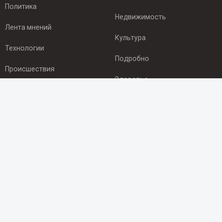
Политика
Недвижимость
Лента мнений
Культура
Технологии
Подробно
Происшествия
Здоровье
Экономика
ПОДПИСКА
Подпишись на рассылку NEWSROOM24
и будь
в курсе новостей в своём городе:
Подписаться
© 2012 - 2025 ООО "Ньюсрум" (ИА Newsroom24 (Ньюсрум24).
Учредитель — ООО "Ньюсрум"