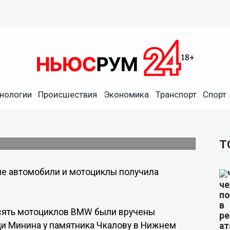
нологии
Происшествия
Экономика
Транспорт
Спорт
ы получила полиция
ощади Минина и Пожарского.
Т
е автомобили и мотоциклы получила
десять мотоциклов BMW были вручены
ди Минина у памятника Чкалову в Нижнем