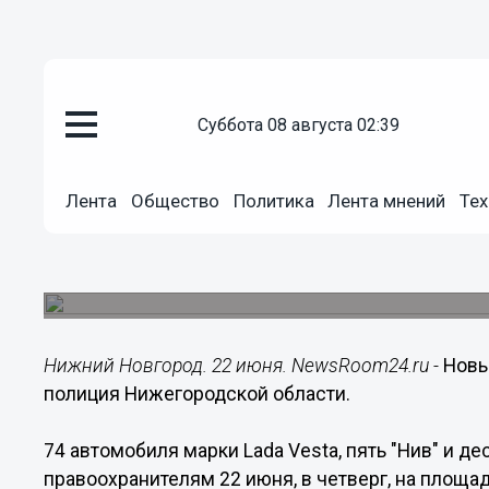
суббота 08 августа 02:39
Общество
22.06.2017
19:30
Лента
Общество
Политика
Лента мнений
Тех
Новые автомобили и мотоцикл
Нижегородской области
Вручение автомобильной техники прошло на пл
Нижний Новгород. 22 июня. NewsRoom24.ru -
Новы
полиция Нижегородской области.
74 автомобиля марки Lada Vesta, пять "Нив" и 
правоохранителям 22 июня, в четверг, на площа