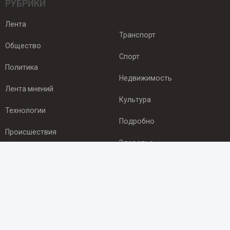
РУБРИКИ
Лента
Транспорт
Общество
Спорт
Политика
Недвижимость
Лента мнений
Культура
Технологии
Подробно
Происшествия
Здоровье
Экономика
ПОДПИСКА
Подпишись на рассылку NEWSROOM24
и будь
в курсе новостей в своём городе: