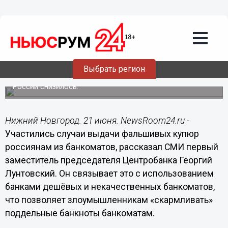
Общество
21.06.2017
08:40
В банкоматах стали чаще попадаться
поддельные купюры
Выбрать регион
При этом общее количество поддельных банкнот в
России снизилось.
Нижний Новгород. 21 июня. NewsRoom24.ru -
Участились случаи выдачи фальшивых купюр
россиянам из банкоматов, рассказал СМИ первый
заместитель председателя Центробанка Георгий
Лунтовский. Он связывает это с использованием
банками дешёвых и некачественных банкоматов,
что позволяет злоумышленникам «скармливать»
поддельные банкноты банкоматам.