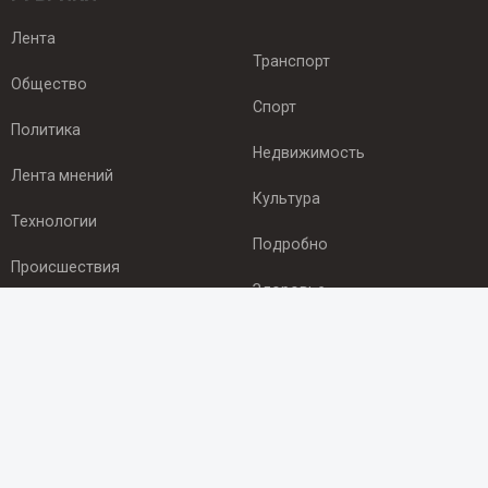
Лента
Транспорт
Общество
Спорт
Политика
Недвижимость
Лента мнений
Культура
Технологии
Подробно
Происшествия
Здоровье
Экономика
ПОДПИСКА
Подпишись на рассылку NEWSROOM24
и будь
в курсе новостей в своём городе: