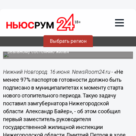
16.06.2017
18:59
Не менее 97% паспортов готовности
домов должно быть подписано к
началу отопительного периода в
муниципалитетах, - ГЖИ
Выбрать регион
Жилищная инспекция планирует увеличить количество
проверок соответствия паспортов готовности
реальному состоянию жилья
Нижний Новгород. 16 июня. NewsRoom24.ru -
«Не
менее 97% паспортов готовности должно быть
подписано в муниципалитетах к моменту старта
нового отопительного периода. Такую задачу
поставил замгубернатора Нижегородской
области Александр Байер», - об этом сообщил
первый заместитель руководителя
государственной жилищной инспекции
Нижегородской области Дмитрий Петров в ходе