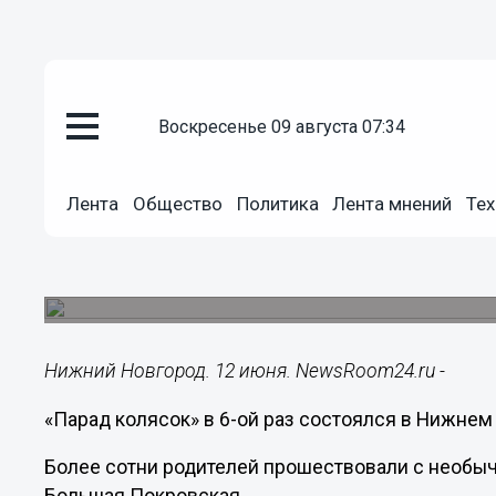
воскресенье 09 августа 07:34
Общество
Лента
Общество
Политика
Лента мнений
Тех
12.06.2017
15:18
Появились фото с «Парада ко
В нем приняло участие более ста нижегородцев
Нижний Новгород. 12 июня. NewsRoom24.ru -
«Парад колясок» в
6-ой
раз состоялся в Нижнем 
Более сотни родителей прошествовали с необы