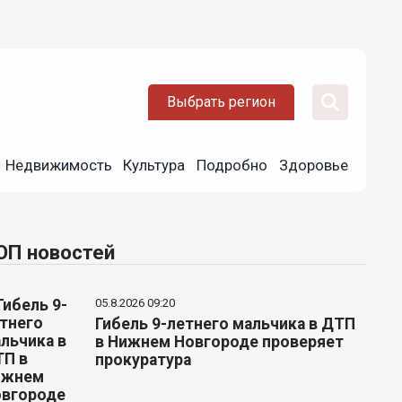
Выбрать регион
Недвижимость
Культура
Подробно
Здоровье
ОП новостей
05.8.2026 09:20
Гибель 9-летнего мальчика в ДТП
в Нижнем Новгороде проверяет
прокуратура