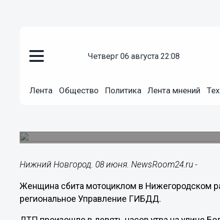
четверг 06 августа 22:08
Общество
Лента
Общество
Политика
Лента мнений
Тех
08.06.2017
14:06
Женщина сбита мотоциклом н
Пострадавшая госпитализирована.
Нижний Новгород. 08 июня. NewsRoom24.ru -
Женщина сбита мотоциклом в Нижегородском ра
региональное Управление ГИБДД.