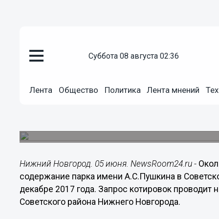
Общество
суббота 08 августа 02:36
05.06.2017
17:53
Около 500 тыс рублей планируе
Лента
Общество
Политика
Лента мнений
Тех
содержание парка Пушкина в 
половине 2017 года
Площадь парка – более 97 тыс кв.м.
Нижний Новгород. 05 июня. NewsRoom24.ru -
Окол
содержание парка имени А.С.Пушкина в Советск
декабре 2017 года. Запрос котировок проводит 
Советского района Нижнего Новгорода.