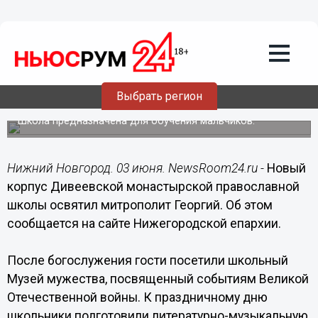
Общество
03.06.2017
20:00
Новый корпус Дивеевской
монастырской православной школы
Выбрать регион
освятил митрополит Георгий
Школа предназначена для обучения мальчиков.
Нижний Новгород. 03 июня. NewsRoom24.ru -
Новый
корпус Дивеевской монастырской православной
школы освятил митрополит Георгий. Об этом
сообщается на сайте Нижегородской епархии.
После богослужения гости посетили школьный
Музей мужества, посвященный событиям Великой
Отечественной войны. К праздничному дню
школьники подготовили литературно-музыкальную