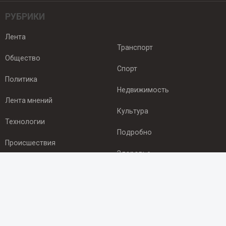
РУБРИКИ
Лента
Транспорт
Общество
Спорт
Политика
Недвижимость
Лента мнений
Культура
Технологии
Подробно
Происшествия
Здоровье
Экономика
ПОДПИСКА
Подпишись на рассылку NEWSROOM24
и будь
в курсе новостей в своём городе: